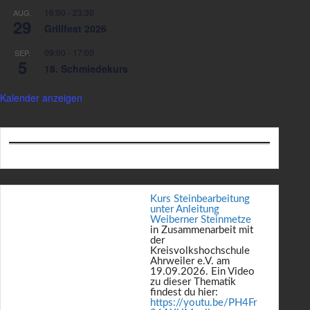
16:00
-
23:30
AUG.
29
Grillfest 2026
09:00
-
17:00
SEP.
5
18. Schmiedekurs
Kalender anzeigen
Kurs Steinbearbeitung
unter Anleitung
Weiberner Steinmetze
in Zusammenarbeit mit
der
Kreisvolkshochschule
Ahrweiler e.V. am
19.09.2026. Ein Video
zu dieser Thematik
findest du hier:
https://youtu.be/PH4Fr