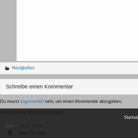
Neuigkeiten
Schreibe einen Kommentar
Du musst
angemeldet
sein, um einen Kommentar abzugeben.
Anstehende Veranstaltungen
Startse
13:00
-
15:00
AUG.
8
Geo for Kids