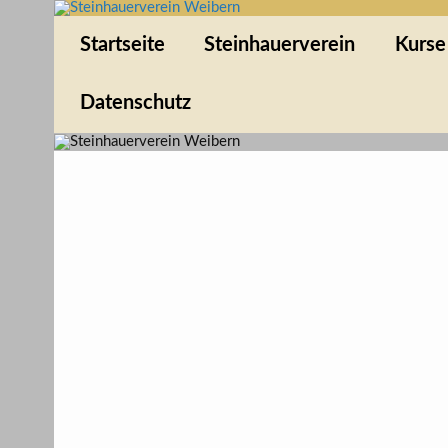
Skip
to
Steinhauerverein We
content
1994 e.V
Startseite
Steinhauerverein
Kurse
Datenschutz