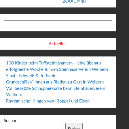
26AXUMnull
Aktuelles:
100 Kinder beim Tuffsteinhämmern – eine überaus
erfolgreiche Woche für den Steinhauerverein Weibern
Staub, Schweiß & Tuffstein
Grundschüler/-innen aus Rieden zu Gast in Weibern
Voll besetzte Schnupperkurse beim Steinhauerverein
Weibern
Rhythmische Klingen von Klöppel und Eisen
Suchen
Suchen