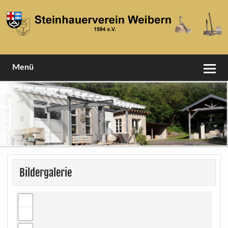
Skip
to
content
1994 e.V
Steinhauerverein Weibern
Menü
Bildergalerie