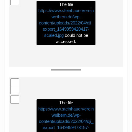
The file
https://www.steinhauerverein
weibern.de/wp-
content/uploads/2022/04/dji_
export_1649959420417-
scaled.jpg
could not be
accessed.
The file
https://www.steinhauerverein
weibern.de/wp-
content/uploads/2022/04/dji_
export_1649959473157-