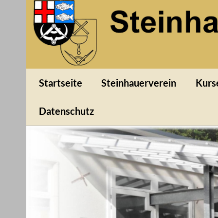
Skip
to
content
Steinhauerverein Weibe
1994 e.V
Startseite
Steinhauerverein
Kurs
Datenschutz