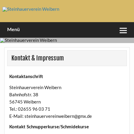
Skip
to
content
1994 e.V
Steinhauerverein Weibern
Menü
Kontakt & Impressum
Kontaktanschrift
Steinhauerverein Weibern
Bahnhofstr. 38
56745 Weibern
Tel.: 02655 96 03 71
E-Mail: steinhauervereinweibern@gmx.de
/
Kontakt Schnupperkurse
Schmidekurse