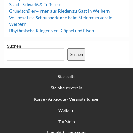
Staub, Schweiß & Tuffstein
Grundschüler/-innen aus Rieden zu Gast in Weibern
Voll besetzte Schnupperkurse beim Steinhauerverein
Weibern
Rhythmische Klingen von Klöppel und Eisen
Suchen
Suchen
Startseite
Steinhauerverein
Kurse / Angebote / Veranstaltungen
Weibern
Tuffstein
Kontakt & Impressum