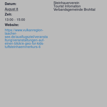
Steinhauerverein
Datum:
Tourist Infomation
August 8
Verbandsgemeinde Brohltal
Zeit:
13:00 - 15:00
Website:
https://www.vulkanregion-
laacher-
see.de/ausflugsziel/veransta
ltung/veranstaltungen-auf-
einen-blick/e-geo-for-kids-
tuffsteinhaemmerkurs-6