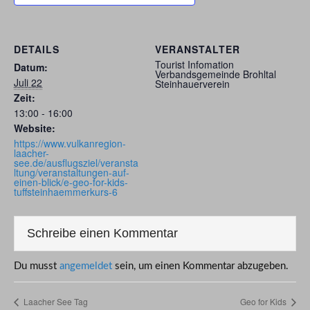
DETAILS
VERANSTALTER
Tourist Infomation
Datum:
Verbandsgemeinde Brohltal
Juli 22
Steinhauerverein
Zeit:
13:00 - 16:00
Website:
https://www.vulkanregion-
laacher-
see.de/ausflugsziel/veransta
ltung/veranstaltungen-auf-
einen-blick/e-geo-for-kids-
tuffsteinhaemmerkurs-6
Schreibe einen Kommentar
Du musst
angemeldet
sein, um einen Kommentar abzugeben.
Laacher See Tag
Geo for Kids