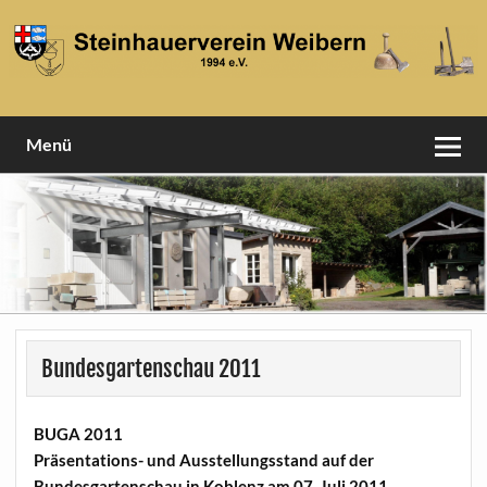
Skip
to
content
1994 e.V
Steinhauerverein Weibern
Menü
Bundesgartenschau 2011
BUGA 2011
Präsentations- und Ausstellungsstand auf der
Bundesgartenschau in Koblenz am 07. Juli 2011