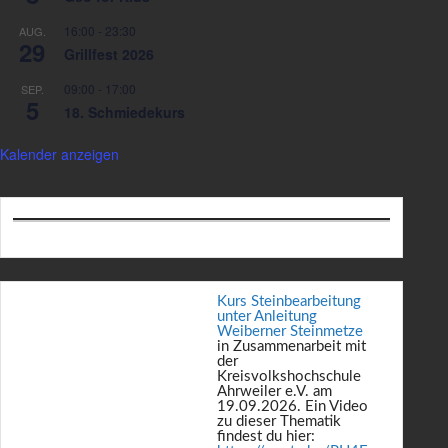
16:00
-
23:30
AUG.
29
Grillfest 2026
09:00
-
17:00
SEP.
5
18. Schmiedekurs
Kalender anzeigen
Kurs Steinbearbeitung
unter Anleitung
Weiberner Steinmetze
in Zusammenarbeit mit
der
Kreisvolkshochschule
Ahrweiler e.V. am
19.09.2026. Ein Video
zu dieser Thematik
findest du hier: