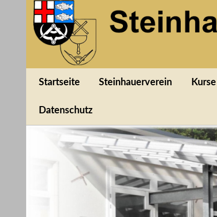
Skip
to
content
Steinhauerverein We
1994 e.V
Startseite
Steinhauerverein
Kurse
Datenschutz