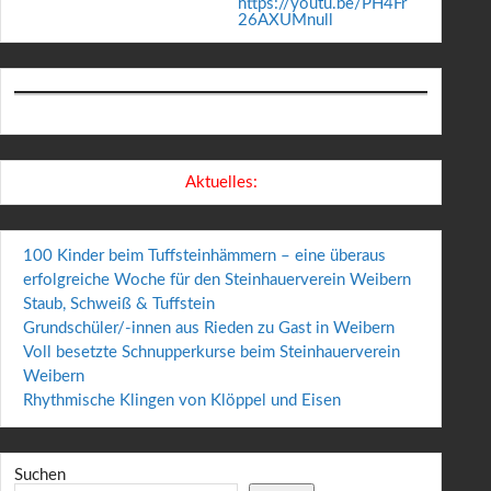
https://youtu.be/PH4Fr
26AXUMnull
Aktuelles:
100 Kinder beim Tuffsteinhämmern – eine überaus
erfolgreiche Woche für den Steinhauerverein Weibern
Staub, Schweiß & Tuffstein
Grundschüler/-innen aus Rieden zu Gast in Weibern
Voll besetzte Schnupperkurse beim Steinhauerverein
Weibern
Rhythmische Klingen von Klöppel und Eisen
Suchen