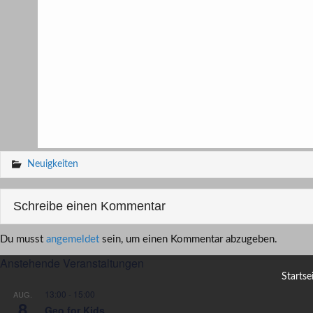
Neuigkeiten
Schreibe einen Kommentar
Du musst
angemeldet
sein, um einen Kommentar abzugeben.
Anstehende Veranstaltungen
Startse
13:00
-
15:00
AUG.
8
Geo for Kids