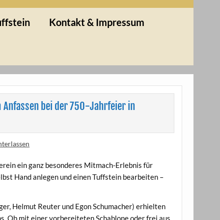
ffstein
Kontakt & Impressum
Anfassen bei der 750-Jahrfeier in
terlassen
erein ein ganz besonderes Mitmach-Erlebnis für
elbst Hand anlegen und einen Tuffstein bearbeiten –
lger, Helmut Reuter und Egon Schumacher) erhielten
s. Ob mit einer vorbereiteten Schablone oder frei aus