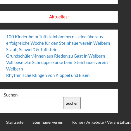
Aktuelles:
100 Kinder beim Tuffsteinhämmern – eine überaus
erfolgreiche Woche für den Steinhauerverein Weibern
Staub, Schweiß & Tuffstein
Grundschüler/-innen aus Rieden zu Gast in Weibern
Voll besetzte Schnupperkurse beim Steinhauerverein
Weibern
Rhythmische Klingen von Klöppel und Eisen
Suchen
Suchen
Startseite
Steinhauerverein
Kurse / Angebote / Veranstaltu