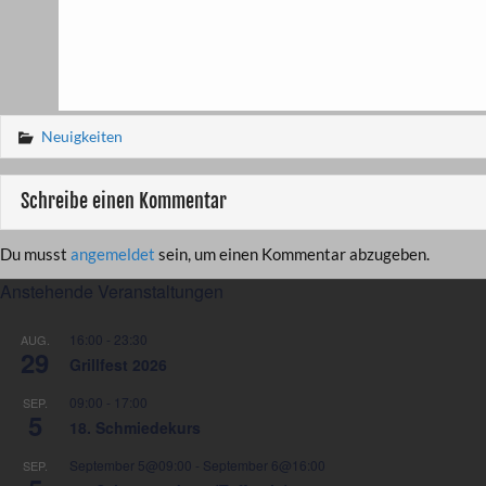
Neuigkeiten
Schreibe einen Kommentar
Du musst
angemeldet
sein, um einen Kommentar abzugeben.
Anstehende Veranstaltungen
16:00
-
23:30
AUG.
29
Grillfest 2026
09:00
-
17:00
SEP.
5
18. Schmiedekurs
September 5@09:00
-
September 6@16:00
SEP.