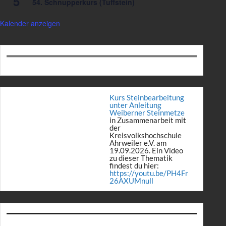
5
54. Schnupperkurs (Tuffstein)
Kalender anzeigen
Kurs Steinbearbeitung
unter Anleitung
Weiberner Steinmetze
in Zusammenarbeit mit
der
Kreisvolkshochschule
Ahrweiler e.V. am
19.09.2026. Ein Video
zu dieser Thematik
findest du hier:
https://youtu.be/PH4Fr
26AXUMnull