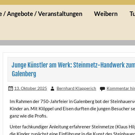
rn
e / Angebote / Veranstaltungen
Weibern
Tu
Junge Künstler am Werk: Steinmetz-Handwerk zum 
Galenberg
13. Oktober 2025
Bernhard Klapperich
Kommentar hin
Im Rahmen der 750-Jahrfeier in Galenberg bot der Steinhauerv
Kinder an. Mit Klöppel und Eisen durften die jungen Besucher s
ganz wie die Profis.
Unter fachkundiger Anleitung erfahrener Steinmetze (Klaus Hi
die Kinder zunächst eine Einführung in die Kunst des Steinhauen