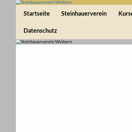
Skip
to
Steinhauerverein Weibe
content
1994 e.V
Startseite
Steinhauerverein
Kurs
Datenschutz