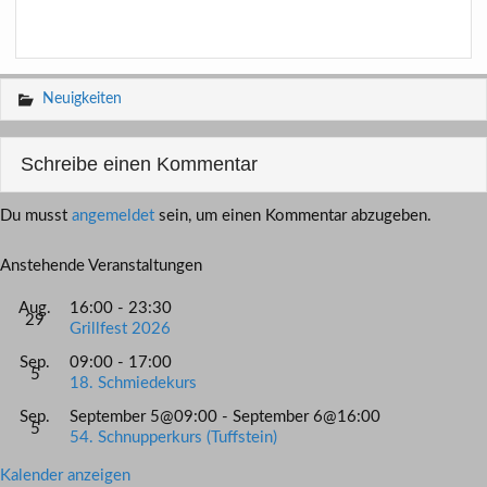
Neuigkeiten
Schreibe einen Kommentar
Du musst
angemeldet
sein, um einen Kommentar abzugeben.
Anstehende Veranstaltungen
Aug.
16:00
-
23:30
29
Grillfest 2026
Sep.
09:00
-
17:00
5
18. Schmiedekurs
Sep.
September 5@09:00
-
September 6@16:00
5
54. Schnupperkurs (Tuffstein)
Kalender anzeigen