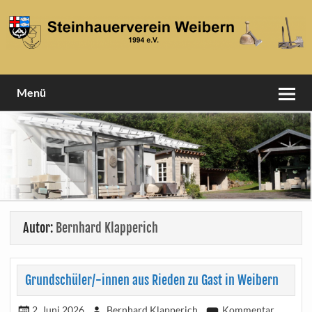
Skip
to
content
1994 e.V
Steinhauerverein Weibern
Menü
Autor:
Bernhard Klapperich
Grundschüler/-innen aus Rieden zu Gast in Weibern
2. Juni 2026
Bernhard Klapperich
Kommentar