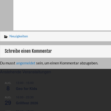
Neuigkeiten
Schreibe einen Kommentar
Du musst
angemeldet
sein, um einen Kommentar abzugeben.
Anstehende Veranstaltungen
13:00
-
15:00
AUG.
8
Geo for Kids
16:00
-
23:30
AUG.
29
Grillfest 2026