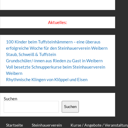
Aktuelles:
100 Kinder beim Tuffsteinhämmern – eine überaus
erfolgreiche Woche für den Steinhauerverein Weibern
Staub, Schweiß & Tuffstein
Grundschüler/-innen aus Rieden zu Gast in Weibern
Voll besetzte Schnupperkurse beim Steinhauerverein
Weibern
Rhythmische Klingen von Klöppel und Eisen
Suchen
Suchen
Startseite
Steinhauerverein
Kurse / Angebote / Veranstaltu