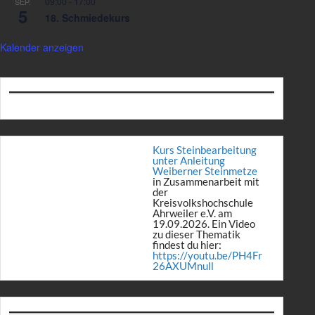
09:00
-
17:00
SEP.
5
18. Schmiedekurs
Kalender anzeigen
Kurs Steinbearbeitung
unter Anleitung
Weiberner Steinmetze
in Zusammenarbeit mit
der
Kreisvolkshochschule
Ahrweiler e.V. am
19.09.2026. Ein Video
zu dieser Thematik
findest du hier:
https://youtu.be/PH4Fr
26AXUMnull