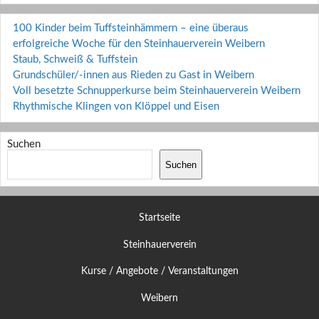
100 Kinder beim Tuffsteinhämmern – eine überaus
erfolgreiche Woche für den Steinhauerverein Weibern
Staub, Schweiß & Tuffstein
Grundschüler/-innen aus Rieden zu Gast in Weibern
Voll besetzte Schnupperkurse beim Steinhauerverein Weibern
Rhythmische Klingen von Klöppel und Eisen
Suchen
Suchen
Startseite
Steinhauerverein
Kurse / Angebote / Veranstaltungen
Weibern