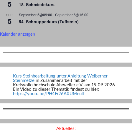
5
18. Schmiedekurs
September 5@09:00
-
September 6@16:00
SEP.
5
54. Schnupperkurs (Tuffstein)
Kalender anzeigen
Kurs Steinbearbeitung unter Anleitung Weiberner
Steinmetze
in Zusammenarbeit mit der
Kreisvolkshochschule Ahrweiler e.V. am 19.09.2026.
Ein Video zu dieser Thematik findest du hier:
https://youtu.be/PH4Fr26AXUMnull
Aktuelles: