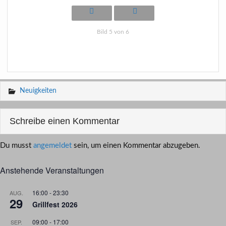
Bild 5 von 6
Neuigkeiten
Schreibe einen Kommentar
Du musst
angemeldet
sein, um einen Kommentar abzugeben.
Anstehende Veranstaltungen
16:00
-
23:30
AUG.
29
Grillfest 2026
09:00
-
17:00
SEP.