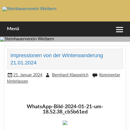
Skip
to
content
1994 e.V
Steinhauerverein Weibern
Menü
Impressionen von der Winterwanderung
21.01.2024
21. Januar 2024
Bernhard Klapperich
Kommentar
hinterlassen
WhatsApp-Bild-2024-01-21-um-
18.52.38_cb5b61ed