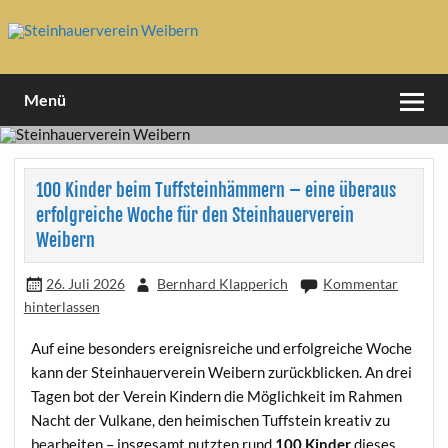
Skip
to
content
1994 e.V
Steinhauerverein Weibern
Menü
100 Kinder beim Tuffsteinhämmern – eine überaus
erfolgreiche Woche für den Steinhauerverein
Weibern
26. Juli 2026
Bernhard Klapperich
Kommentar
hinterlassen
Auf eine besonders ereignisreiche und erfolgreiche Woche
kann der Steinhauerverein Weibern zurückblicken. An drei
Tagen bot der Verein Kindern die Möglichkeit im Rahmen
Nacht der Vulkane, den heimischen Tuffstein kreativ zu
bearbeiten – insgesamt nutzten rund
100 Kinder
dieses