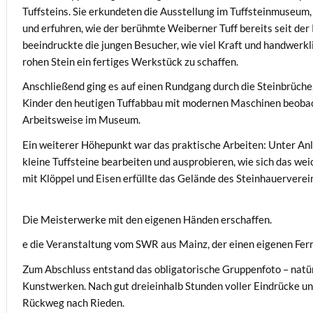
Tuffsteins. Sie erkundeten die Ausstellung im Tuffsteinmuseu
und erfuhren, wie der berühmte Weiberner Tuff bereits seit de
beeindruckte die jungen Besucher, wie viel Kraft und handwerk
rohen Stein ein fertiges Werkstück zu schaffen.
Anschließend ging es auf einen Rundgang durch die Steinbrüche
Kinder den heutigen Tuffabbau mit modernen Maschinen beobach
Arbeitsweise im Museum.
Ein weiterer Höhepunkt war das praktische Arbeiten: Unter Anle
kleine Tuffsteine bearbeiten und ausprobieren, wie sich das we
mit Klöppel und Eisen erfüllte das Gelände des Steinhauerverei
Die Meisterwerke mit den eigenen Händen erschaffen.
e die Veranstaltung vom SWR aus Mainz, der einen eigenen Fern
Zum Abschluss entstand das obligatorische Gruppenfoto – natür
Kunstwerken. Nach gut dreieinhalb Stunden voller Eindrücke un
Rückweg nach Rieden.